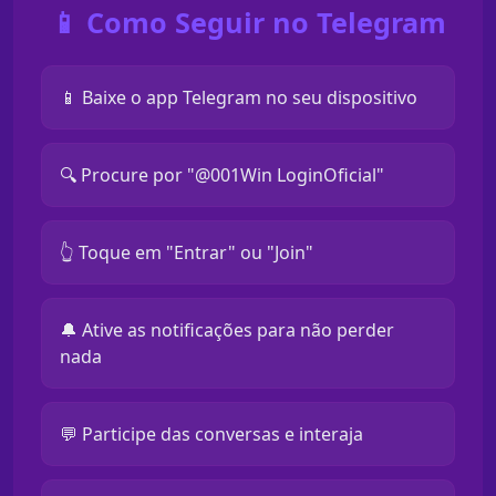
📱 Como Seguir no Telegram
📱 Baixe o app Telegram no seu dispositivo
🔍 Procure por "@001Win LoginOficial"
👆 Toque em "Entrar" ou "Join"
🔔 Ative as notificações para não perder
nada
💬 Participe das conversas e interaja