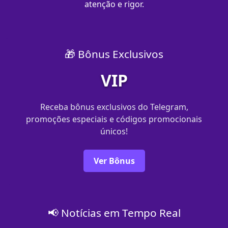
atenção e rigor.
🎁 Bônus Exclusivos
VIP
Receba bônus exclusivos do Telegram,
promoções especiais e códigos promocionais
únicos!
Ver Bônus
📢 Notícias em Tempo Real