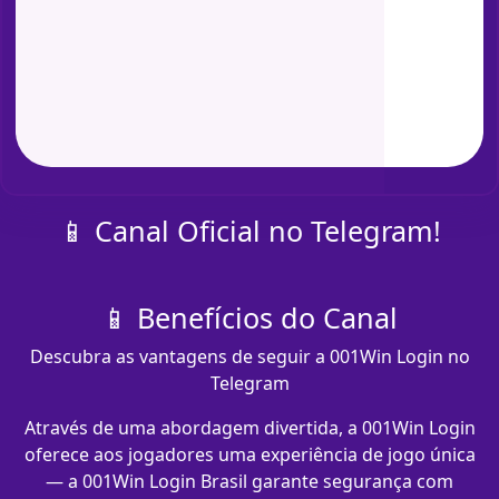
📱 Canal Oficial no Telegram!
📱 Benefícios do Canal
Descubra as vantagens de seguir a 001Win Login no
Telegram
Através de uma abordagem divertida, a 001Win Login
oferece aos jogadores uma experiência de jogo única
— a 001Win Login Brasil garante segurança com