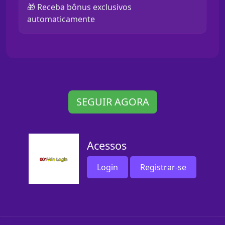
🎁 Receba bônus exclusivos
automaticamente
SEGUIR AGORA
Acessos
Login
Registrar-se