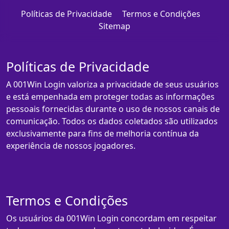
Políticas de Privacidade
Termos e Condições
Sitemap
Políticas de Privacidade
A 001Win Login valoriza a privacidade de seus usuários
e está empenhada em proteger todas as informações
pessoais fornecidas durante o uso de nossos canais de
comunicação. Todos os dados coletados são utilizados
exclusivamente para fins de melhoria contínua da
experiência de nossos jogadores.
Termos e Condições
Os usuários da 001Win Login concordam em respeitar