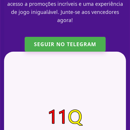
acesso a promoções incríveis e uma experiência
de jogo inigualável. Junte-se aos vencedores
agora!
SEGUIR NO TELEGRAM