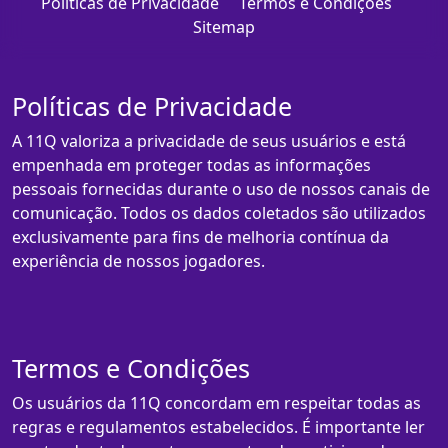
Políticas de Privacidade
Termos e Condições
Sitemap
Políticas de Privacidade
A 11Q valoriza a privacidade de seus usuários e está
empenhada em proteger todas as informações
pessoais fornecidas durante o uso de nossos canais de
comunicação. Todos os dados coletados são utilizados
exclusivamente para fins de melhoria contínua da
experiência de nossos jogadores.
Termos e Condições
Os usuários da 11Q concordam em respeitar todas as
regras e regulamentos estabelecidos. É importante ler