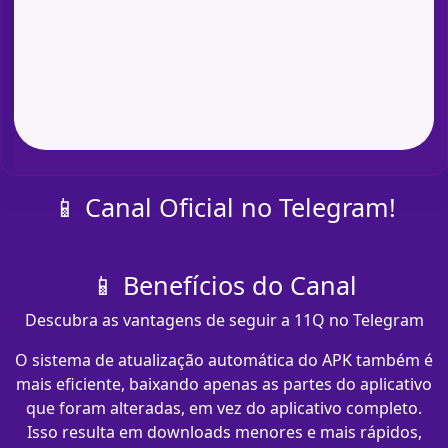
📱 Canal Oficial no Telegram!
📱 Benefícios do Canal
Descubra as vantagens de seguir a 11Q no Telegram
O sistema de atualização automática do APK também é
mais eficiente, baixando apenas as partes do aplicativo
que foram alteradas, em vez do aplicativo completo.
Isso resulta em downloads menores e mais rápidos,