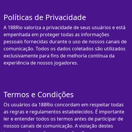
Políticas de Privacidade
A 188Rio valoriza a privacidade de seus usuários e está
empenhada em proteger todas as informações
pessoais fornecidas durante o uso de nossos canais de
comunicação. Todos os dados coletados são utilizados
exclusivamente para fins de melhoria contínua da
experiência de nossos jogadores.
Termos e Condições
Os usuários da 188Rio concordam em respeitar todas
as regras e regulamentos estabelecidos. É importante
ler e entender todos os termos antes de participar de
nossos canais de comunicação. A violação destes