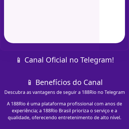
📱 Canal Oficial no Telegram!
📱 Benefícios do Canal
Descubra as vantagens de seguir a 188Rio no Telegram
A 188Rio é uma plataforma profissional com anos de
experiência; a 188Rio Brasil prioriza o serviço e a
qualidade, oferecendo entretenimento de alto nível.