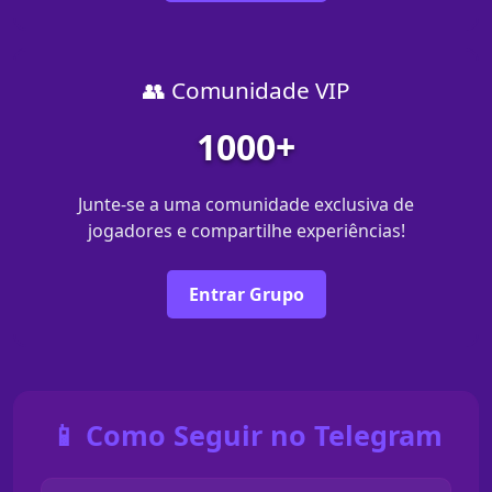
👥 Comunidade VIP
1000+
Junte-se a uma comunidade exclusiva de
jogadores e compartilhe experiências!
Entrar Grupo
📱 Como Seguir no Telegram