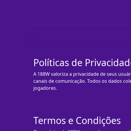
Políticas de Privacida
A 188W valoriza a privacidade de seus usu
canais de comunicação. Todos os dados cole
jogadores.
Termos e Condições