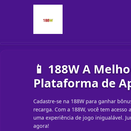
📱 188W A Melho
Plataforma de A
Cadastre-se na 188W para ganhar bônus
recarga. Com a 188W, você tem acesso a
uma experiência de jogo inigualável. J
agora!