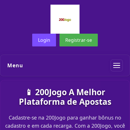
Login
Registrar-se
Menu
📱 200Jogo A Melhor
Plataforma de Apostas
Cadastre-se na 200Jogo para ganhar bônus no
cadastro e em cada recarga. Com a 200Jogo, você