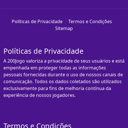
Políticas de Privacidade
Termos e Condições
Sitemap
Políticas de Privacidade
A 200Jogo valoriza a privacidade de seus usuários e está
empenhada em proteger todas as informações
pessoais fornecidas durante o uso de nossos canais de
comunicação. Todos os dados coletados são utilizados
exclusivamente para fins de melhoria contínua da
experiência de nossos jogadores.
Termos e Condições