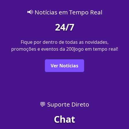
📢 Notícias em Tempo Real
24/7
Fique por dentro de todas as novidades,
promoções e eventos da 200Jogo em tempo real!
Ver Notícias
💬 Suporte Direto
Chat