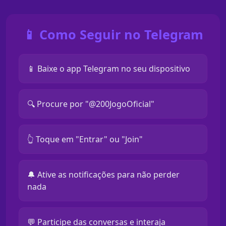
📱 Como Seguir no Telegram
📱 Baixe o app Telegram no seu dispositivo
🔍 Procure por "@200JogoOficial"
👆 Toque em "Entrar" ou "Join"
🔔 Ative as notificações para não perder
nada
💬 Participe das conversas e interaja