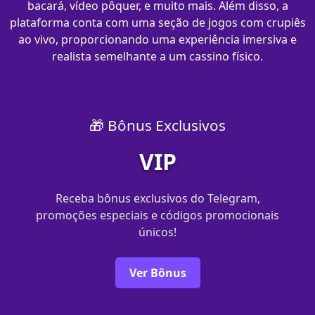
bacará, vídeo pôquer, e muito mais. Além disso, a
plataforma conta com uma seção de jogos com crupiês
ao vivo, proporcionando uma experiência imersiva e
realista semelhante a um cassino físico.
🎁 Bônus Exclusivos
VIP
Receba bônus exclusivos do Telegram,
promoções especiais e códigos promocionais
únicos!
Ver Bônus