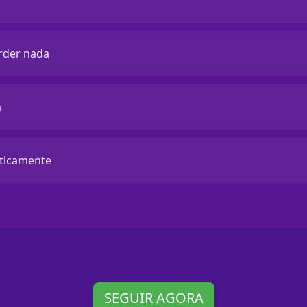
erder nada
a
aticamente
SEGUIR AGORA