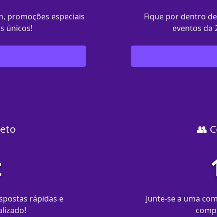
m, promoções especiais
Fique por dentro d
s únicos!
eventos da 
reto
👥 
t
espostas rápidas e
Junte-se a uma com
lizado!
compa