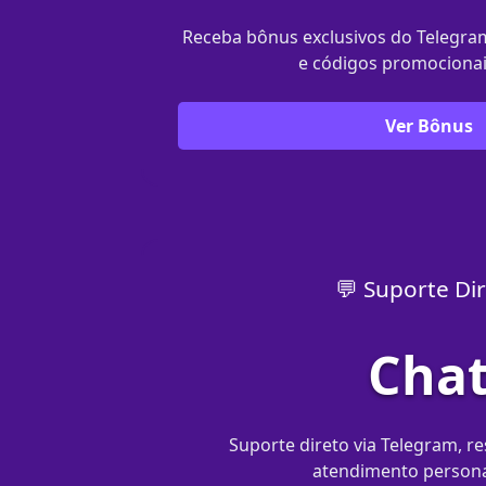
Receba bônus exclusivos do Telegra
e códigos promocionai
Ver Bônus
💬 Suporte Di
Cha
Suporte direto via Telegram, r
atendimento persona