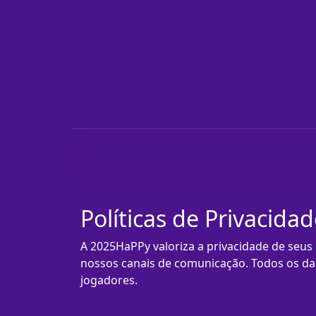
Políticas de Privacida
A 2025HaPPy valoriza a privacidade de seu
nossos canais de comunicação. Todos os dad
jogadores.