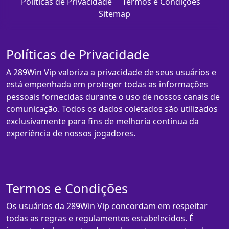
Políticas de Privacidade
Termos e Condições
Sitemap
Políticas de Privacidade
A 289Win Vip valoriza a privacidade de seus usuários e
está empenhada em proteger todas as informações
pessoais fornecidas durante o uso de nossos canais de
comunicação. Todos os dados coletados são utilizados
exclusivamente para fins de melhoria contínua da
experiência de nossos jogadores.
Termos e Condições
Os usuários da 289Win Vip concordam em respeitar
todas as regras e regulamentos estabelecidos. É