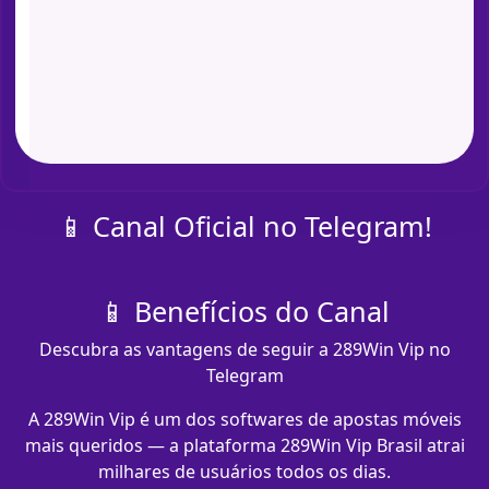
📱 Canal Oficial no Telegram!
📱 Benefícios do Canal
Descubra as vantagens de seguir a 289Win Vip no
Telegram
A 289Win Vip é um dos softwares de apostas móveis
mais queridos — a plataforma 289Win Vip Brasil atrai
milhares de usuários todos os dias.