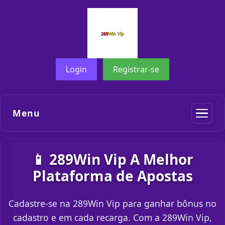
Login
Registrar-se
Menu
📱 289Win Vip A Melhor
Plataforma de Apostas
Cadastre-se na 289Win Vip para ganhar bônus no
cadastro e em cada recarga. Com a 289Win Vip,