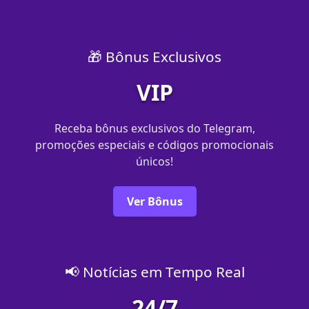
🎁 Bônus Exclusivos
VIP
Receba bônus exclusivos do Telegram,
promoções especiais e códigos promocionais
únicos!
Ver Bônus
📢 Notícias em Tempo Real
24/7