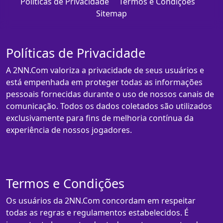
Políticas de Privacidade
Termos e Condições
Sitemap
Políticas de Privacidade
A 2NN.Com valoriza a privacidade de seus usuários e
está empenhada em proteger todas as informações
pessoais fornecidas durante o uso de nossos canais de
comunicação. Todos os dados coletados são utilizados
exclusivamente para fins de melhoria contínua da
experiência de nossos jogadores.
Termos e Condições
Os usuários da 2NN.Com concordam em respeitar
todas as regras e regulamentos estabelecidos. É