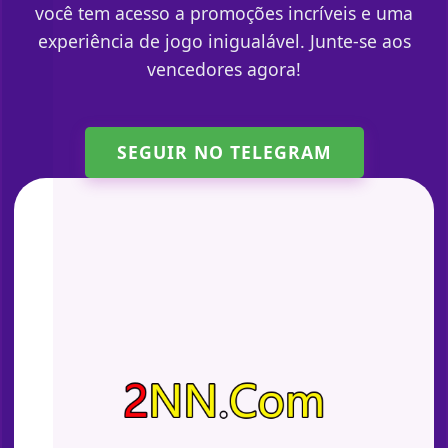
você tem acesso a promoções incríveis e uma
experiência de jogo inigualável. Junte-se aos
vencedores agora!
SEGUIR NO TELEGRAM