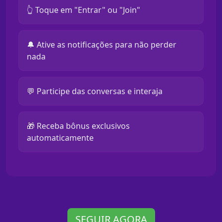
👆 Toque em "Entrar" ou "Join"
🔔 Ative as notificações para não perder
nada
💬 Participe das conversas e interaja
🎁 Receba bônus exclusivos
automaticamente
SEGUIR AGORA