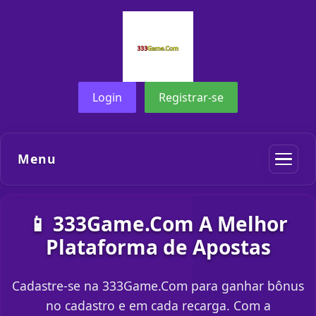
Login
Registrar-se
Menu
📱 333Game.Com A Melhor
Plataforma de Apostas
Cadastre-se na 333Game.Com para ganhar bônus
no cadastro e em cada recarga. Com a