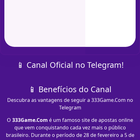
📱 Canal Oficial no Telegram!
📱 Benefícios do Canal
Descubra as vantagens de seguir a 333Game.Com no
Telegram
O
333Game.Com
é um famoso site de apostas online
que vem conquistando cada vez mais o público
brasileiro. Durante o período de 28 de fevereiro a 5 de