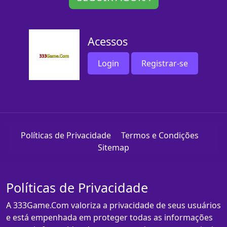
Acessos
Login
Registrar-se
Políticas de Privacidade
Termos e Condições
Sitemap
Políticas de Privacidade
A 333Game.Com valoriza a privacidade de seus usuários
e está empenhada em proteger todas as informações