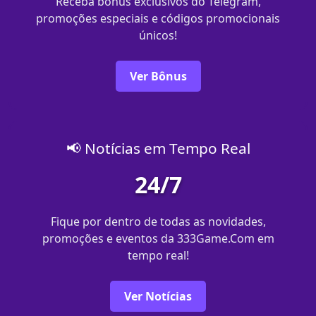
Receba bônus exclusivos do Telegram,
promoções especiais e códigos promocionais
únicos!
Ver Bônus
📢 Notícias em Tempo Real
24/7
Fique por dentro de todas as novidades,
promoções e eventos da 333Game.Com em
tempo real!
Ver Notícias