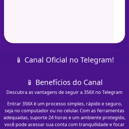
📱 Canal Oficial no Telegram!
📱 Benefícios do Canal
Descubra as vantagens de seguir a 356X no Telegram
Entrar 356X é um processo simples, rápido e seguro,
seja no computador ou no celular. Com as ferramentas
adequadas, suporte 24 horas e um ambiente protegido,
você pode acessar sua conta com tranquilidade e focar