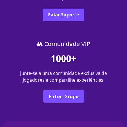
Falar Suporte
👥 Comunidade VIP
1000+
Junte-se a uma comunidade exclusiva de
jogadores e compartilhe experiências!
Entrar Grupo