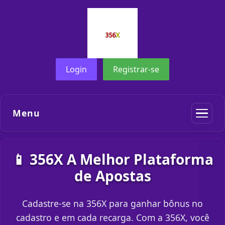
Login
Registrar-se
Menu
📱 356X A Melhor Plataforma
de Apostas
Cadastre-se na 356X para ganhar bônus no
cadastro e em cada recarga. Com a 356X, você