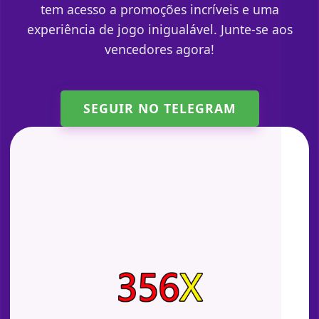
tem acesso a promoções incríveis e uma
experiência de jogo inigualável. Junte-se aos
vencedores agora!
SEGUIR NO TELEGRAM