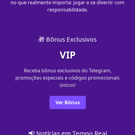
no que realmente importa: jogar e se divertir com
responsabilidade.
🎁 Bônus Exclusivos
VIP
Receba bônus exclusivos do Telegram,
promoções especiais e códigos promocionais
únicos!
Ver Bônus
📢 Notícias em Tempo Real