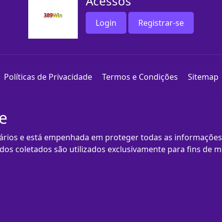
Acessos
Login
Registrar-se
Políticas de Privacidade
Termos e Condições
Sitemap
de
uários e está empenhada em proteger todas as informações
os coletados são utilizados exclusivamente para fins de m