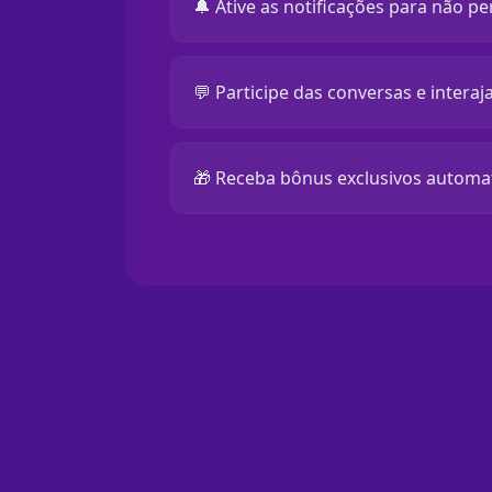
🔔 Ative as notificações para não p
💬 Participe das conversas e interaj
🎁 Receba bônus exclusivos autom