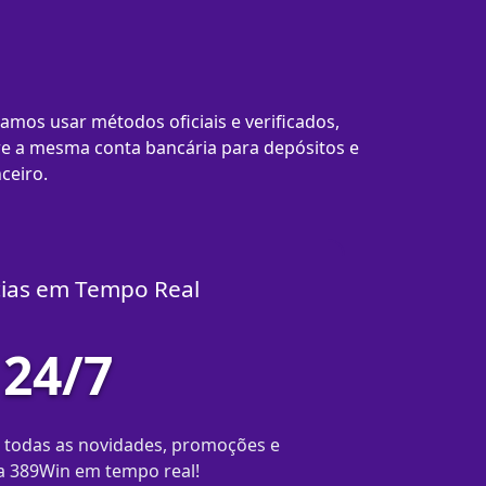
mos usar métodos oficiais e verificados,
e a mesma conta bancária para depósitos e
ceiro.
cias em Tempo Real
24/7
e todas as novidades, promoções e
a 389Win em tempo real!