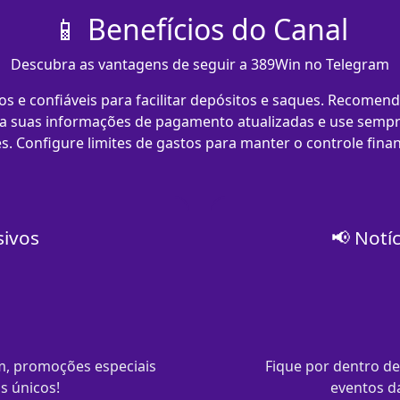
📱 Benefícios do Canal
Descubra as vantagens de seguir a 389Win no Telegram
e confiáveis para facilitar depósitos e saques. Recomenda
a suas informações de pagamento atualizadas e use sempr
s. Configure limites de gastos para manter o controle finan
sivos
📢 Notí
m, promoções especiais
Fique por dentro d
s únicos!
eventos d