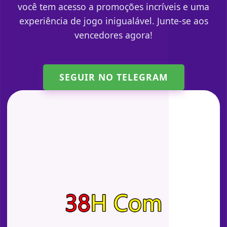
você tem acesso a promoções incríveis e uma
experiência de jogo inigualável. Junte-se aos
vencedores agora!
SEGUIR NO TELEGRAM