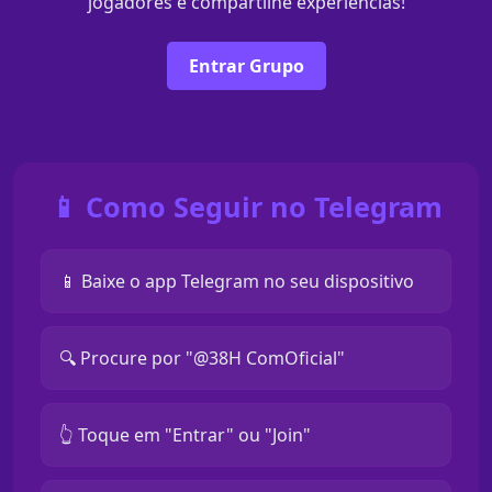
jogadores e compartilhe experiências!
Entrar Grupo
📱 Como Seguir no Telegram
📱 Baixe o app Telegram no seu dispositivo
🔍 Procure por "@38H ComOficial"
👆 Toque em "Entrar" ou "Join"