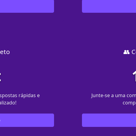
reto
👥 
t
espostas rápidas e
Junte-se a uma com
lizado!
compa
e