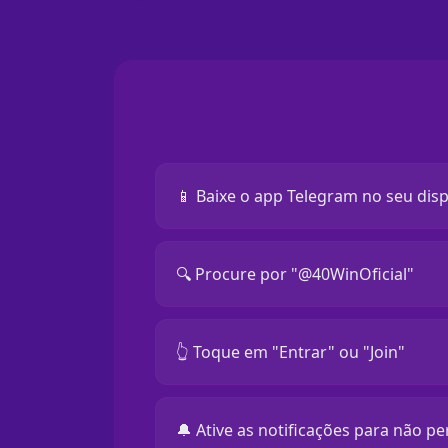
📱 Baixe o app Telegram no seu disp
🔍 Procure por "@40WinOficial"
👆 Toque em "Entrar" ou "Join"
🔔 Ative as notificações para não p