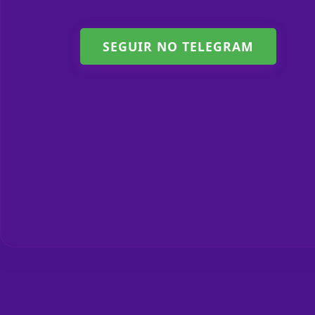
SEGUIR NO TELEGRAM