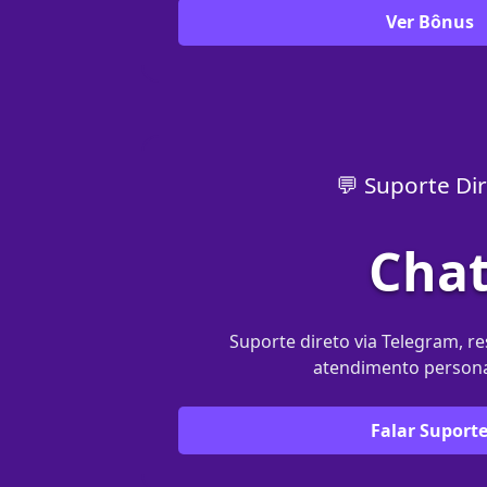
Ver Bônus
💬 Suporte Di
Cha
Suporte direto via Telegram, r
atendimento persona
Falar Suport