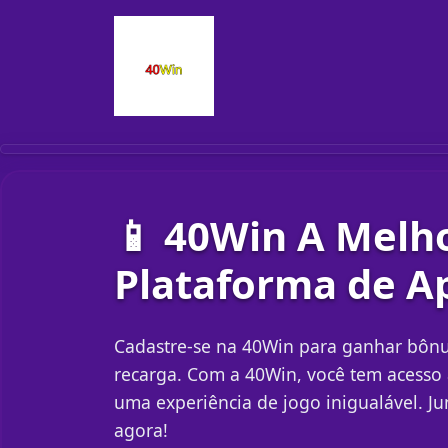
📱 40Win A Melh
Plataforma de A
Cadastre-se na 40Win para ganhar bônu
recarga. Com a 40Win, você tem acesso 
uma experiência de jogo inigualável. J
agora!