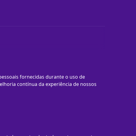
pessoais fornecidas durante o uso de
elhoria contínua da experiência de nossos