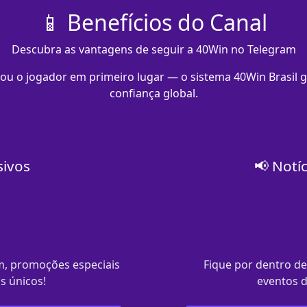
📱 Benefícios do Canal
Descubra as vantagens de seguir a 40Win no Telegram
ou o jogador em primeiro lugar — o sistema 40Win Brasil g
confiança global.
sivos
📢 Notí
m, promoções especiais
Fique por dentro d
s únicos!
eventos d