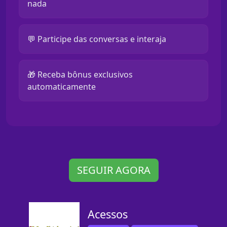
nada
💬 Participe das conversas e interaja
🎁 Receba bônus exclusivos
automaticamente
SEGUIR AGORA
Acessos