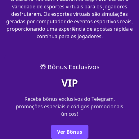
variedade de esportes virtuais para os jogadores
desfrutarem. Os esportes virtuais são simulações
geradas por computador de eventos esportivos reais,
proporcionando uma experiência de apostas rápida e
contínua para os jogadores.
🎁 Bônus Exclusivos
VIP
Receba bônus exclusivos do Telegram,
promoções especiais e códigos promocionais
únicos!
Ver Bônus