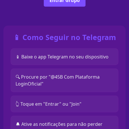
Entrar Grupo
📱 Como Seguir no Telegram
📱 Baixe o app Telegram no seu dispositivo
🔍 Procure por "@45B Com Plataforma
LoginOficial"
👆 Toque em "Entrar" ou "Join"
🔔 Ative as notificações para não perder