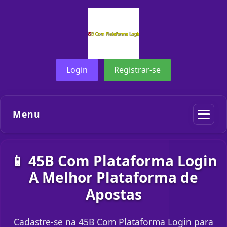
Login
Registrar-se
Menu
📱 45B Com Plataforma Login
A Melhor Plataforma de
Apostas
Cadastre-se na 45B Com Plataforma Login para