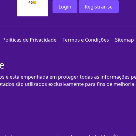
Login
Registrar-se
Políticas de Privacidade
Termos e Condições
Sitemap
de
rios e está empenhada em proteger todas as informações p
tados são utilizados exclusivamente para fins de melhoria