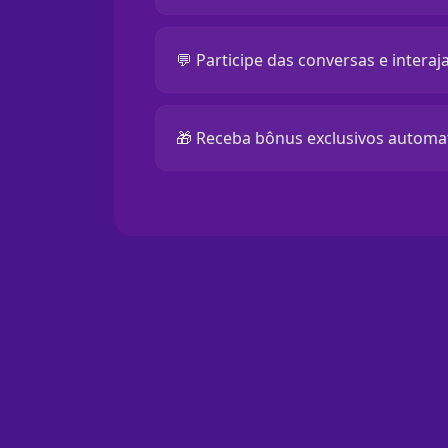
💬 Participe das conversas e interaj
🎁 Receba bônus exclusivos autom