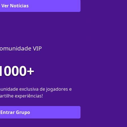
Ver Notícias
Comunidade VIP
1000+
unidade exclusiva de jogadores e
rtilhe experiências!
Entrar Grupo