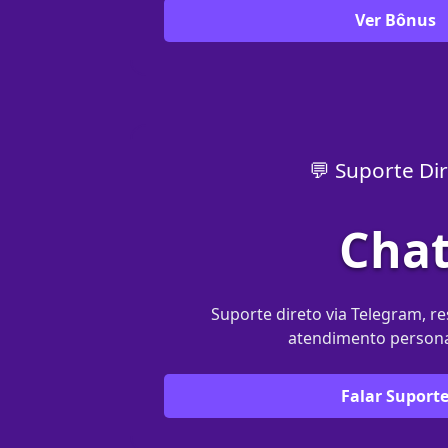
Ver Bônus
💬 Suporte Di
Cha
Suporte direto via Telegram, r
atendimento persona
Falar Suport