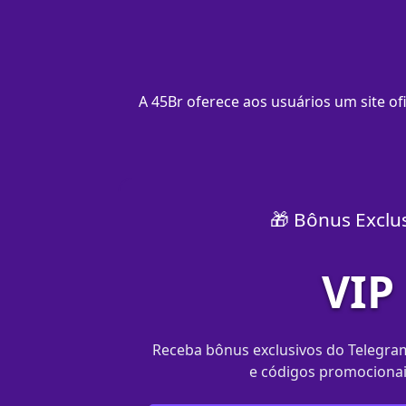
A 45Br oferece aos usuários um site of
🎁 Bônus Exclu
VIP
Receba bônus exclusivos do Telegra
e códigos promocionai