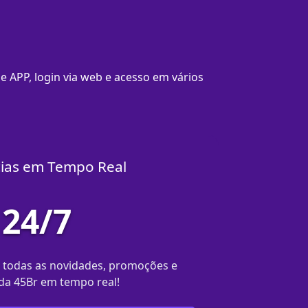
e APP, login via web e acesso em vários
cias em Tempo Real
24/7
e todas as novidades, promoções e
da 45Br em tempo real!