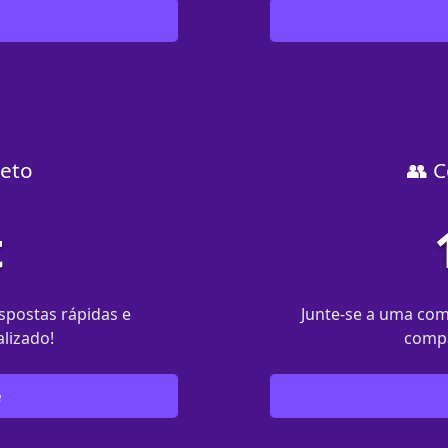
reto
👥 
t
espostas rápidas e
Junte-se a uma com
lizado!
compa
e