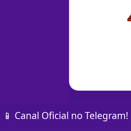
📱 Canal Oficial no Telegram!