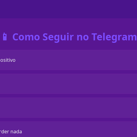
📱 Como Seguir no Telegram
ositivo
erder nada