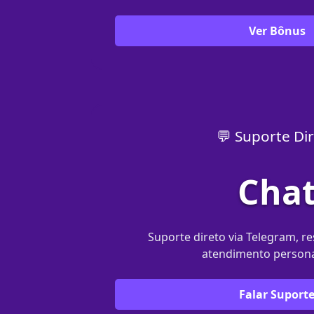
Ver Bônus
💬 Suporte Di
Cha
Suporte direto via Telegram, r
atendimento persona
Falar Suport