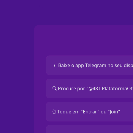
📱 Baixe o app Telegram no seu disp
🔍 Procure por "@48T PlataformaOfi
👆 Toque em "Entrar" ou "Join"