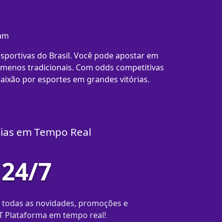
ram
portivas do Brasil. Você pode apostar em
s menos tradicionais. Com odds competitivas
ixão por esportes em grandes vitórias.
cias em Tempo Real
24/7
e todas as novidades, promoções e
T Plataforma em tempo real!