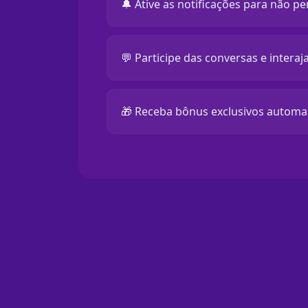
🔔 Ative as notificações para não p
💬 Participe das conversas e interaj
🎁 Receba bônus exclusivos autom