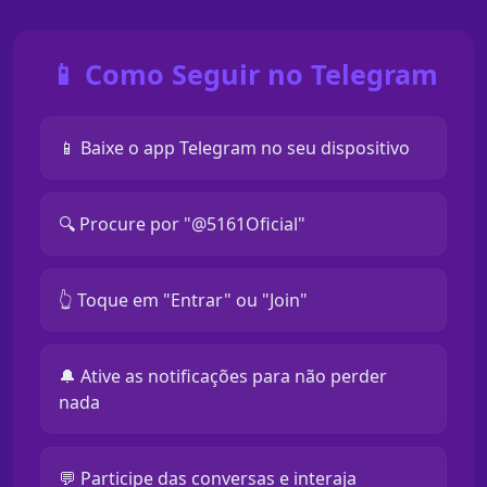
📱 Como Seguir no Telegram
📱 Baixe o app Telegram no seu dispositivo
🔍 Procure por "@5161Oficial"
👆 Toque em "Entrar" ou "Join"
🔔 Ative as notificações para não perder
nada
💬 Participe das conversas e interaja