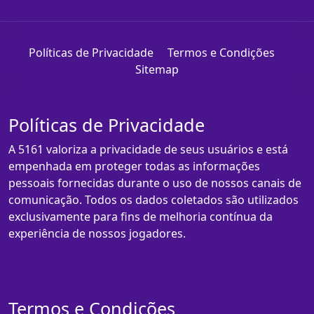
Políticas de Privacidade
Termos e Condições
Sitemap
Políticas de Privacidade
A 5161 valoriza a privacidade de seus usuários e está
empenhada em proteger todas as informações
pessoais fornecidas durante o uso de nossos canais de
comunicação. Todos os dados coletados são utilizados
exclusivamente para fins de melhoria contínua da
experiência de nossos jogadores.
Termos e Condições