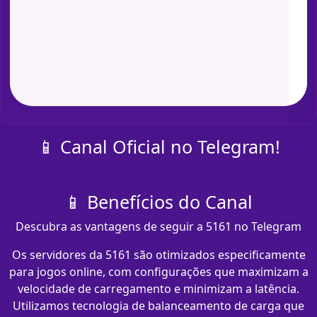
📱 Canal Oficial no Telegram!
📱 Benefícios do Canal
Descubra as vantagens de seguir a 5161 no Telegram
Os servidores da 5161 são otimizados especificamente
para jogos online, com configurações que maximizam a
velocidade de carregamento e minimizam a latência.
Utilizamos tecnologia de balanceamento de carga que