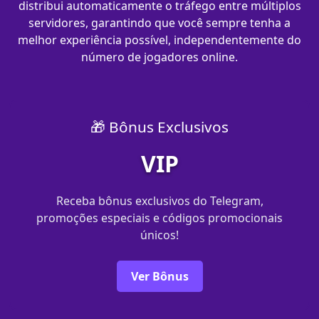
distribui automaticamente o tráfego entre múltiplos
servidores, garantindo que você sempre tenha a
melhor experiência possível, independentemente do
número de jogadores online.
🎁 Bônus Exclusivos
VIP
Receba bônus exclusivos do Telegram,
promoções especiais e códigos promocionais
únicos!
Ver Bônus