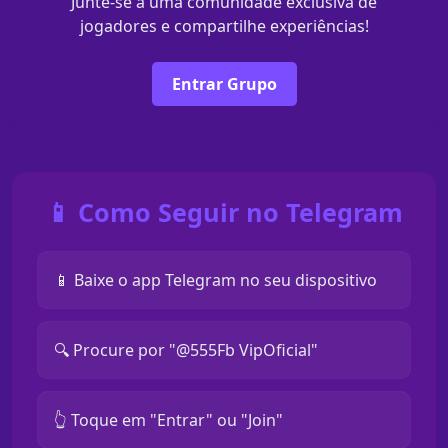
Junte-se a uma comunidade exclusiva de
jogadores e compartilhe experiências!
Entrar Grupo
📱 Como Seguir no Telegram
📱 Baixe o app Telegram no seu dispositivo
🔍 Procure por "@555Fb VipOficial"
👆 Toque em "Entrar" ou "Join"