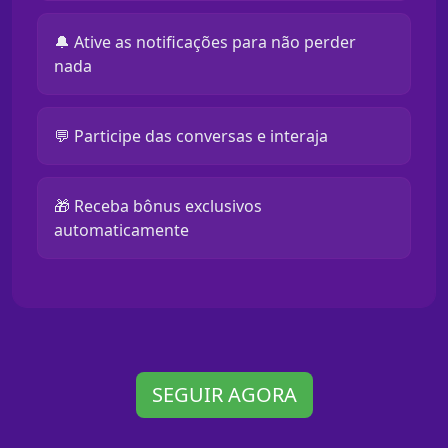
🔔 Ative as notificações para não perder
nada
💬 Participe das conversas e interaja
🎁 Receba bônus exclusivos
automaticamente
SEGUIR AGORA