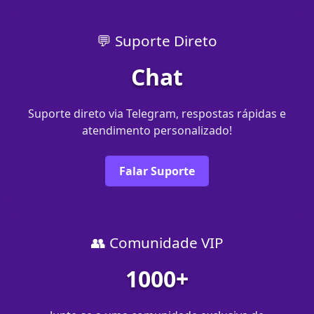
💬 Suporte Direto
Chat
Suporte direto via Telegram, respostas rápidas e
atendimento personalizado!
Falar Suporte
👥 Comunidade VIP
1000+