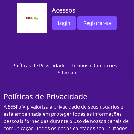
Acessos
Login
Registrar-se
Políticas de Privacidade
Termos e Condições
Sitemap
Políticas de Privacidade
A 555Fb Vip valoriza a privacidade de seus usuários e
está empenhada em proteger todas as informações
pessoais fornecidas durante o uso de nossos canais de
comunicação. Todos os dados coletados são utilizados