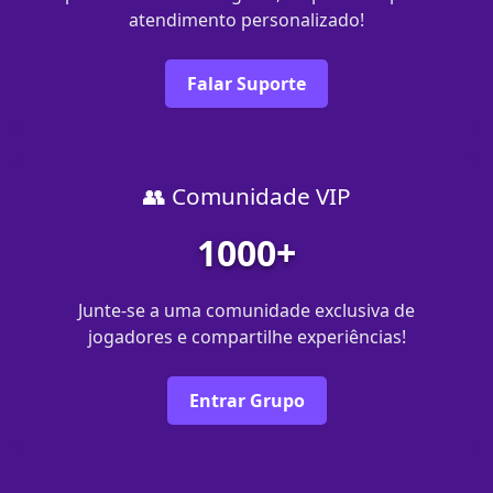
atendimento personalizado!
Falar Suporte
👥 Comunidade VIP
1000+
Junte-se a uma comunidade exclusiva de
jogadores e compartilhe experiências!
Entrar Grupo