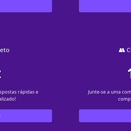
reto
👥 
t
espostas rápidas e
Junte-se a uma com
lizado!
compa
e