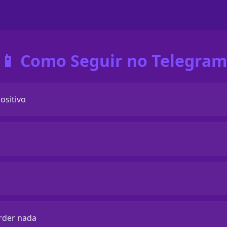
📱 Como Seguir no Telegram
ositivo
erder nada