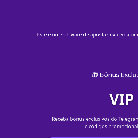
Este é um software de apostas extremament
🎁 Bônus Exclu
VIP
Receba bônus exclusivos do Telegra
e códigos promocionai