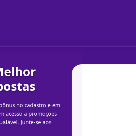
Melhor
postas
bônus no cadastro e em
em acesso a promoções
ualável. Junte-se aos