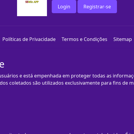
Login
Registrar-se
Políticas de Privacidade
Termos e Condições
Sitemap
de
 usuários e está empenhada em proteger todas as informaç
os coletados são utilizados exclusivamente para fins de m