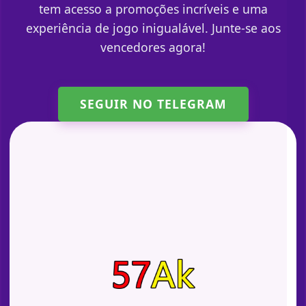
tem acesso a promoções incríveis e uma
experiência de jogo inigualável. Junte-se aos
vencedores agora!
SEGUIR NO TELEGRAM