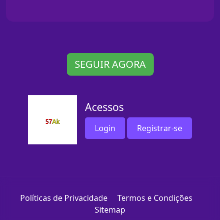
SEGUIR AGORA
Acessos
Login
Registrar-se
Políticas de Privacidade
Termos e Condições
Sitemap