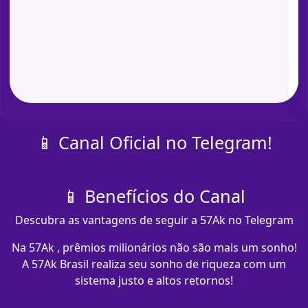
📱 Canal Oficial no Telegram!
📱 Benefícios do Canal
Descubra as vantagens de seguir a 57Ak no Telegram
Na 57Ak , prêmios milionários não são mais um sonho!
A 57Ak Brasil realiza seu sonho de riqueza com um
sistema justo e altos retornos!