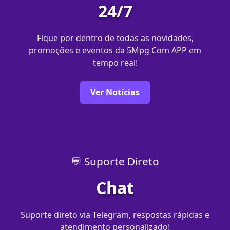
24/7
Fique por dentro de todas as novidades,
promoções e eventos da 5Mpg Com APP em
tempo real!
Ver Notícias
💬 Suporte Direto
Chat
Suporte direto via Telegram, respostas rápidas e
atendimento personalizado!