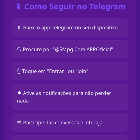
📱 Como Seguir no Telegram
📱 Baixe o app Telegram no seu dispositivo
🔍 Procure por "@5Mpg Com APPOficial"
👆 Toque em "Entrar" ou "Join"
🔔 Ative as notificações para não perder
nada
💬 Participe das conversas e interaja