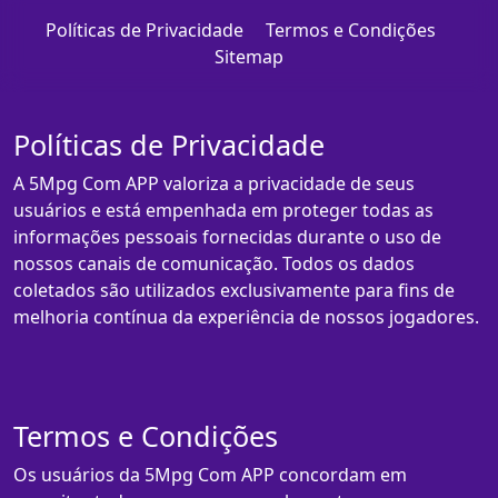
Políticas de Privacidade
Termos e Condições
Sitemap
Políticas de Privacidade
A 5Mpg Com APP valoriza a privacidade de seus
usuários e está empenhada em proteger todas as
informações pessoais fornecidas durante o uso de
nossos canais de comunicação. Todos os dados
coletados são utilizados exclusivamente para fins de
melhoria contínua da experiência de nossos jogadores.
Termos e Condições
Os usuários da 5Mpg Com APP concordam em