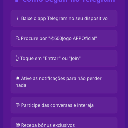
📱 Baixe o app Telegram no seu dispositivo
🔍 Procure por "@600Jogo APPOficial"
👆 Toque em "Entrar" ou "Join"
🔔 Ative as notificações para não perder
nada
💬 Participe das conversas e interaja
🎁 Receba bônus exclusivos