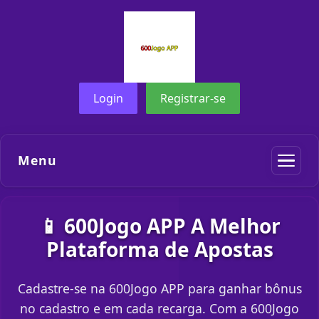
Login
Registrar-se
Menu
📱 600Jogo APP A Melhor
Plataforma de Apostas
Cadastre-se na 600Jogo APP para ganhar bônus
no cadastro e em cada recarga. Com a 600Jogo