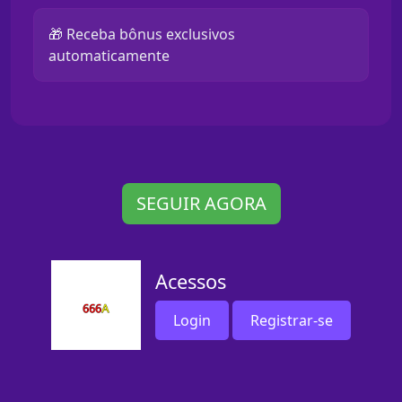
🎁 Receba bônus exclusivos
automaticamente
SEGUIR AGORA
Acessos
Login
Registrar-se