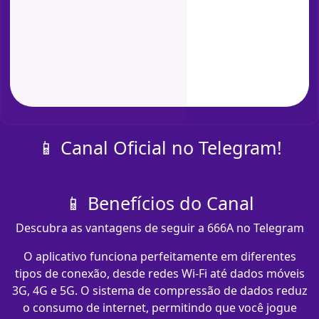
📱 Canal Oficial no Telegram!
📱 Benefícios do Canal
Descubra as vantagens de seguir a 666A no Telegram
O aplicativo funciona perfeitamente em diferentes
tipos de conexão, desde redes Wi-Fi até dados móveis
3G, 4G e 5G. O sistema de compressão de dados reduz
o consumo de internet, permitindo que você jogue