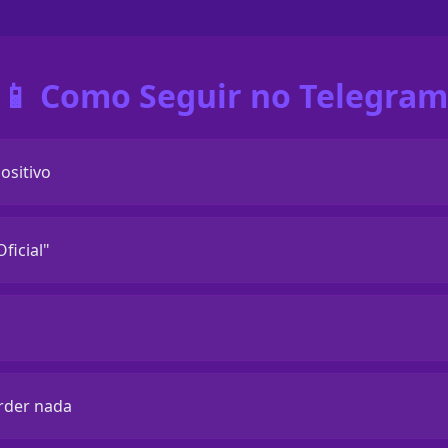
📱 Como Seguir no Telegram
ositivo
ficial"
erder nada