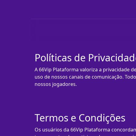
Políticas de Privacida
A 66Vip Plataforma valoriza a privacidade 
uso de nossos canais de comunicação. Todos
nossos jogadores.
Termos e Condições
Os usuários da 66Vip Plataforma concordam 