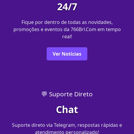
24/7
Fique por dentro de todas as novidades,
promoções e eventos da 766Brl.Com em tempo
real!
Ver Notícias
💬 Suporte Direto
Chat
Suporte direto via Telegram, respostas rápidas e
atendimento personalizado!