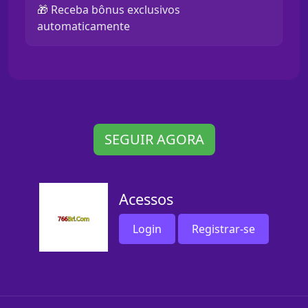
🎁 Receba bônus exclusivos
automaticamente
SEGUIR AGORA
Acessos
Login
Registrar-se