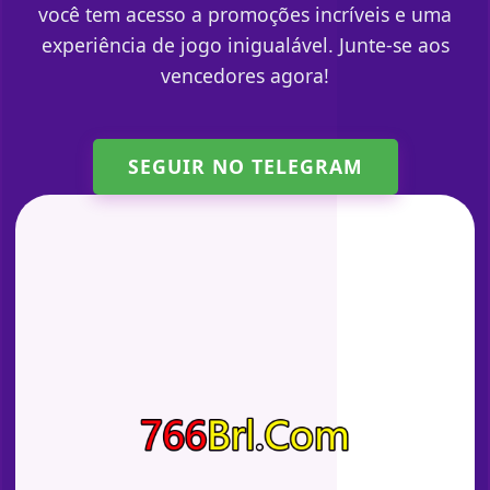
você tem acesso a promoções incríveis e uma
experiência de jogo inigualável. Junte-se aos
vencedores agora!
SEGUIR NO TELEGRAM