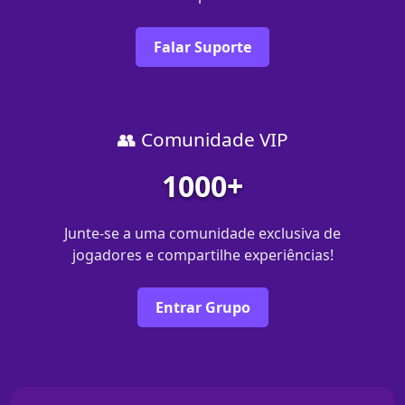
Falar Suporte
👥 Comunidade VIP
1000+
Junte-se a uma comunidade exclusiva de
jogadores e compartilhe experiências!
Entrar Grupo