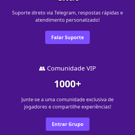
Suporte direto via Telegram, respostas rápidas e
atendimento personalizado!
Falar Suporte
👥 Comunidade VIP
1000+
Junte-se a uma comunidade exclusiva de
jogadores e compartilhe experiências!
Entrar Grupo