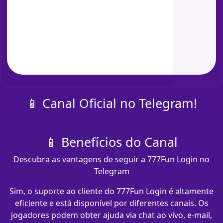
📱 Canal Oficial no Telegram!
📱 Benefícios do Canal
Descubra as vantagens de seguir a 777Fun Login no
Telegram
Sim, o suporte ao cliente do 777Fun Login é altamente
eficiente e está disponível por diferentes canais. Os
jogadores podem obter ajuda via chat ao vivo, e-mail,