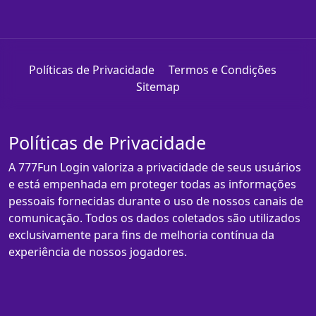
Políticas de Privacidade
Termos e Condições
Sitemap
Políticas de Privacidade
A 777Fun Login valoriza a privacidade de seus usuários
e está empenhada em proteger todas as informações
pessoais fornecidas durante o uso de nossos canais de
comunicação. Todos os dados coletados são utilizados
exclusivamente para fins de melhoria contínua da
experiência de nossos jogadores.