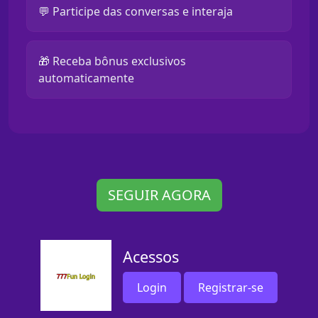
💬 Participe das conversas e interaja
🎁 Receba bônus exclusivos
automaticamente
SEGUIR AGORA
Acessos
Login
Registrar-se