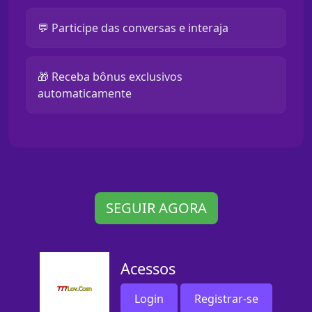
💬 Participe das conversas e interaja
🎁 Receba bônus exclusivos
automaticamente
SEGUIR AGORA
Acessos
Login
Registrar-se