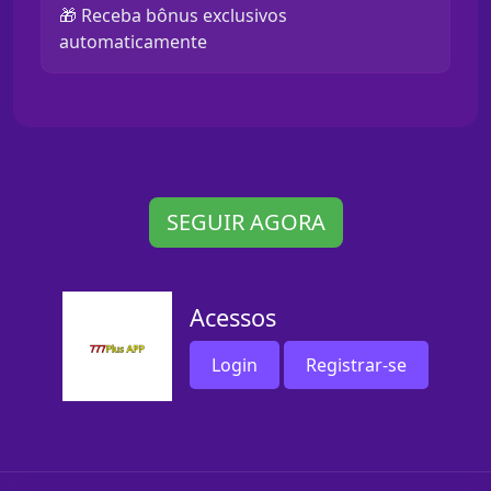
🎁 Receba bônus exclusivos
automaticamente
SEGUIR AGORA
Acessos
Login
Registrar-se