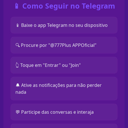
📱 Como Seguir no Telegram
📱 Baixe o app Telegram no seu dispositivo
🔍 Procure por "@777Plus APPOficial"
👆 Toque em "Entrar" ou "Join"
🔔 Ative as notificações para não perder
nada
💬 Participe das conversas e interaja