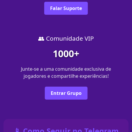
Falar Suporte
👥 Comunidade VIP
1000+
Junte-se a uma comunidade exclusiva de
jogadores e compartilhe experiências!
Entrar Grupo
📱 Como Seguir no Telegram