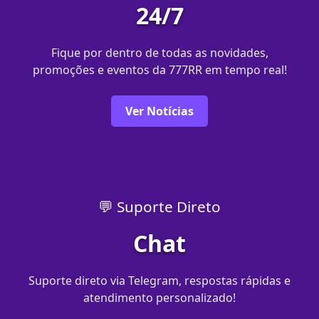
24/7
Fique por dentro de todas as novidades,
promoções e eventos da 777RR em tempo real!
Ver Notícias
💬 Suporte Direto
Chat
Suporte direto via Telegram, respostas rápidas e
atendimento personalizado!