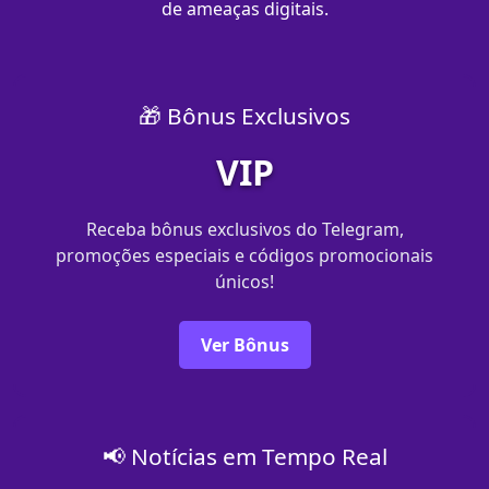
de ameaças digitais.
🎁 Bônus Exclusivos
VIP
Receba bônus exclusivos do Telegram,
promoções especiais e códigos promocionais
únicos!
Ver Bônus
📢 Notícias em Tempo Real