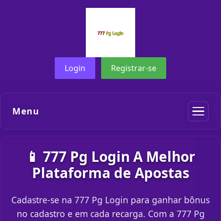
Login
Registrar-se
Menu
📱 777 Pg Login A Melhor
Plataforma de Apostas
Cadastre-se na 777 Pg Login para ganhar bônus
no cadastro e em cada recarga. Com a 777 Pg