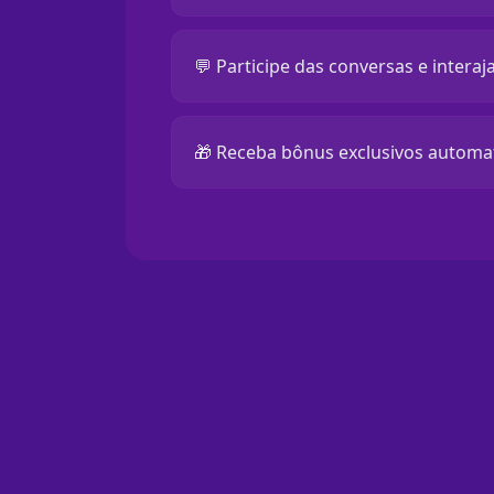
💬 Participe das conversas e interaj
🎁 Receba bônus exclusivos autom