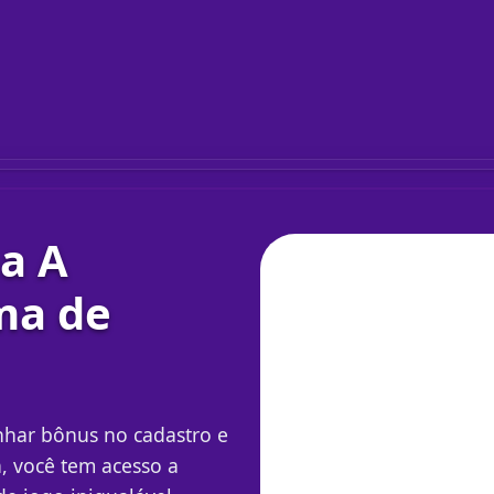
a A
ma de
nhar bônus no cadastro e
, você tem acesso a