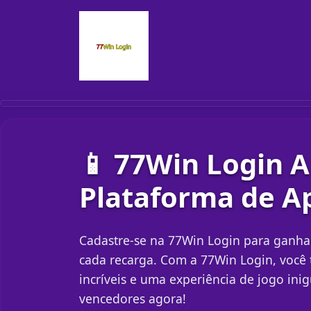
📱 77Win Login 
Plataforma de A
Cadastre-se na 77Win Login para ganha
cada recarga. Com a 77Win Login, você
incríveis e uma experiência de jogo inig
vencedores agora!