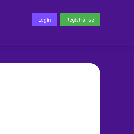
Login
Registrar-se