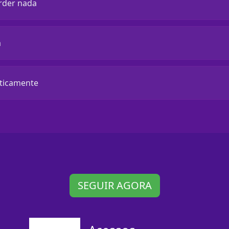
erder nada
a
aticamente
SEGUIR AGORA