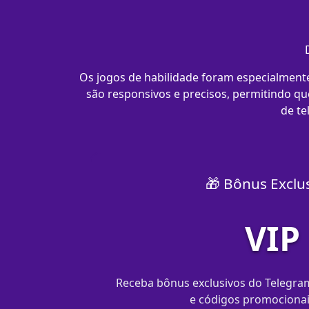
Os jogos de habilidade foram especialmente
são responsivos e precisos, permitindo qu
de te
🎁 Bônus Exclu
VIP
Receba bônus exclusivos do Telegra
e códigos promocionai