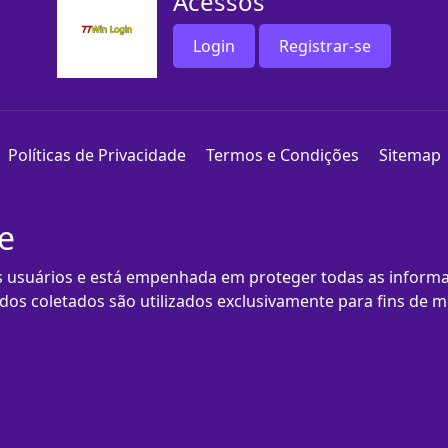
Acessos
Login
Registrar-se
Políticas de Privacidade
Termos e Condições
Sitemap
de
us usuários e está empenhada em proteger todas as inform
os coletados são utilizados exclusivamente para fins de m