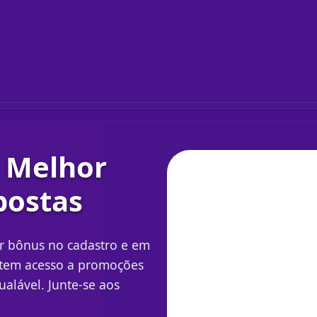
A Melhor
postas
r bônus no cadastro e em
 tem acesso a promoções
ualável. Junte-se aos