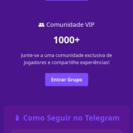
👥 Comunidade VIP
1000+
Junte-se a uma comunidade exclusiva de
jogadores e compartilhe experiências!
Entrar Grupo
📱 Como Seguir no Telegram