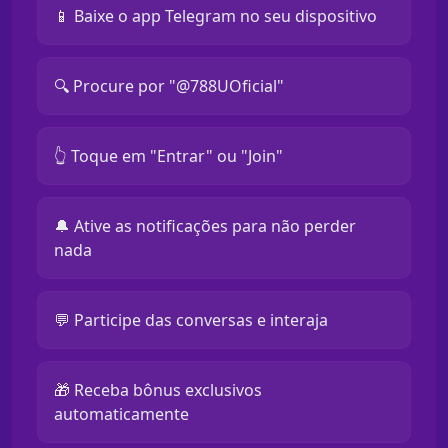
📱 Baixe o app Telegram no seu dispositivo
🔍 Procure por "@788UOficial"
👆 Toque em "Entrar" ou "Join"
🔔 Ative as notificações para não perder
nada
💬 Participe das conversas e interaja
🎁 Receba bônus exclusivos
automaticamente