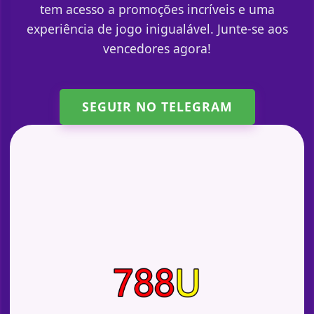
tem acesso a promoções incríveis e uma
experiência de jogo inigualável. Junte-se aos
vencedores agora!
SEGUIR NO TELEGRAM