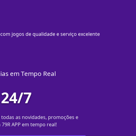
om jogos de qualidade e serviço excelente
cias em Tempo Real
24/7
e todas as novidades, promoções e
a 79R APP em tempo real!