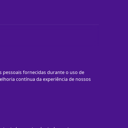
s pessoais fornecidas durante o uso de
elhoria contínua da experiência de nossos