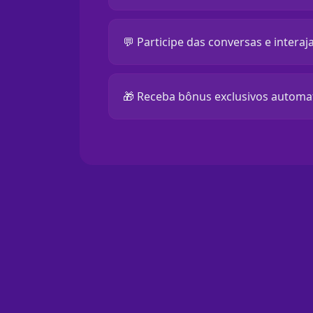
💬 Participe das conversas e interaj
🎁 Receba bônus exclusivos autom