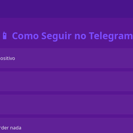
📱 Como Seguir no Telegram
ositivo
erder nada