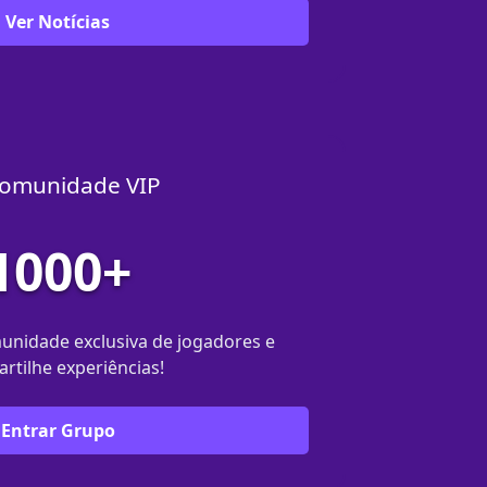
Ver Notícias
Comunidade VIP
1000+
unidade exclusiva de jogadores e
rtilhe experiências!
Entrar Grupo