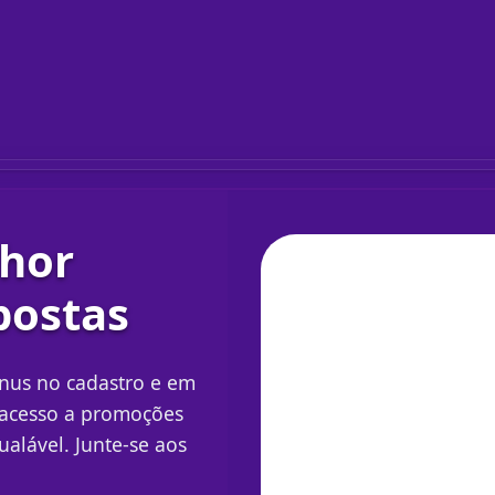
lhor
postas
nus no cadastro e em
 acesso a promoções
ualável. Junte-se aos