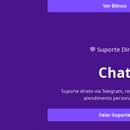
Ver Bônus
💬 Suporte Di
Cha
Suporte direto via Telegram, r
atendimento persona
Falar Suport